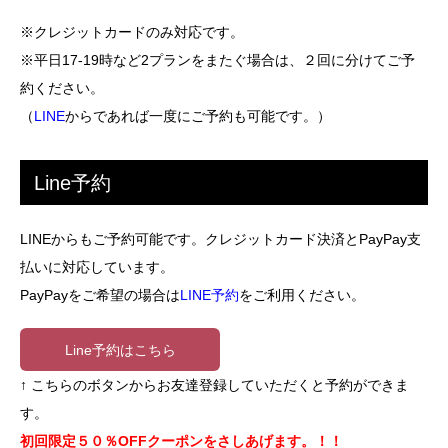
基本料金（1時間）1,800円 ｜ 2時間以上1,710円 ｜ 3時間
料金一律（1時間）600円
以上1,620円 ｜ 4時間以上1,530円
※クレジットカードのみ対応です。
※平日17-19時など2プランをまたぐ場合は、２回に分けてご予
選択してください ご利用時間:
約ください。
選択してください ご利用時間:
（
LINE
からであれば一度にご予約も可能です。）
ご利用時間:
ご利用時間:
Line予約
月
月
27
27
LINEからもご予約可能です。クレジットカード決済とPayPay支
3
続行
3
払いに対応しています。
続行
10
10
PayPayをご希望の場合は
LINE予約
をご利用ください。
17
17
24
Line予約はこちら
24
31
31
↑ こちらのボタンからお友達登録していただくと予約ができま
す。
初回限定５０％OFFクーポンをさしあげます。！！