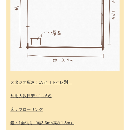
スタジオ広さ：19㎡（トイレ別）
利用人数目安：1～6名
床：フローリング
鏡：1面張り（幅3.6m×高さ1.8m）