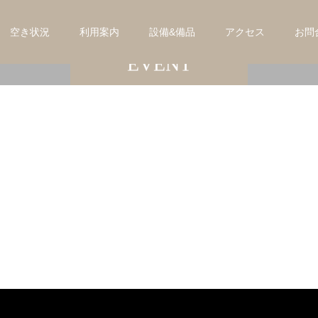
こ
空き状況
こ
に
説
利用案内
明
を
設備&備品
入
力
し
アクセス
ま
す
お問
EVENT