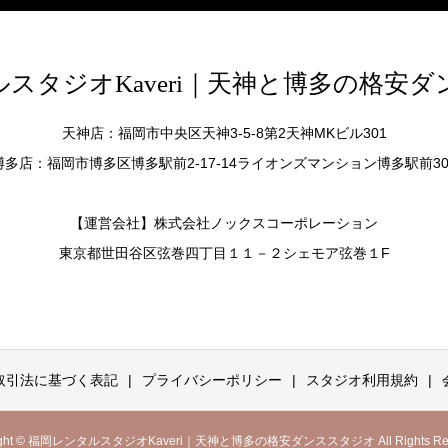
スタジオKaveri｜天神と博多の格安
天神店：福岡市中央区天神3-5-8第2天神MKビル301
博多店：福岡市博多区博多駅前2-17-14ライオンズマンション博多駅前30
【運営会社】株式会社ノックスコーポレーション
東京都世田谷区弦巻四丁目１１－２シェモア弦巻１F
取引法に基づく表記
プライバシーポリシー
スタジオ利用規約
right © 福岡レンタルスタジオKaveri｜天神と博多の格安ダンススタジオ All Rights Rese