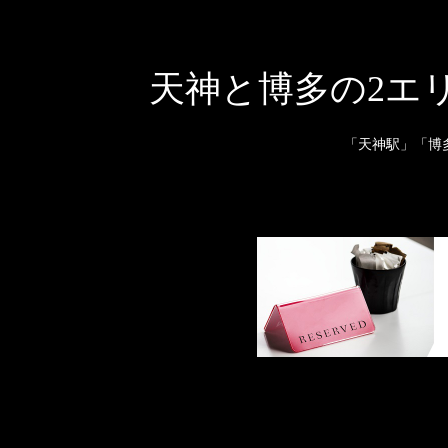
天神と博多の2エ
「天神駅」「博